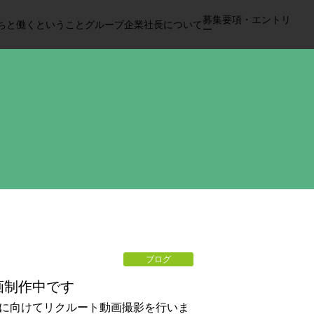
募集要項・エントリ
ちと
働くということ
グループ企業
社長について
ー
ブログ
画制作中です
用に向けてリクルート動画撮影を行いま